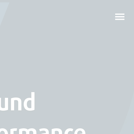
 und
formance