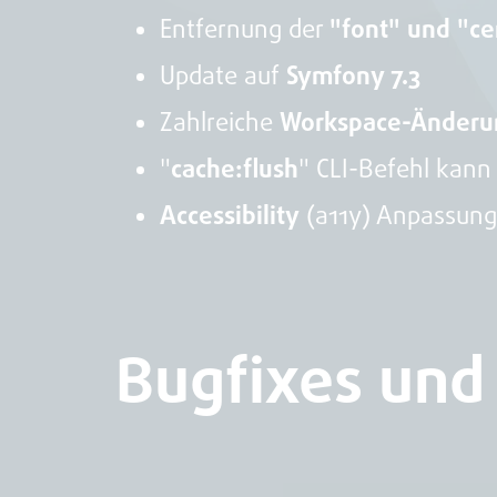
Entfernung der
"font" und "c
Update auf
Symfony 7.3
Zahlreiche
Workspace-Änder
"
cache:flush
" CLI-Befehl kann
Accessibility
(a11y) Anpassun
Bugfixes und