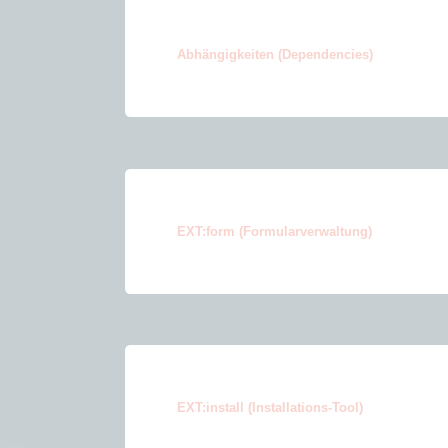
Abhängigkeiten (Dependencies)
EXT:form (Formularverwaltung)
EXT:install (Installations-Tool)