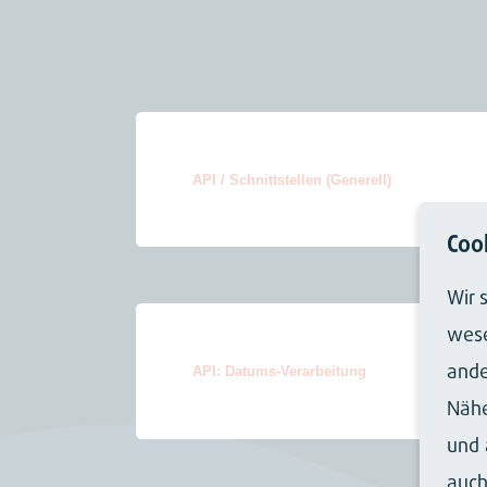
API / Schnittstellen (Generell)
Coo
Wir 
wese
ande
API: Datums-Verarbeitung
Nähe
und 
auch