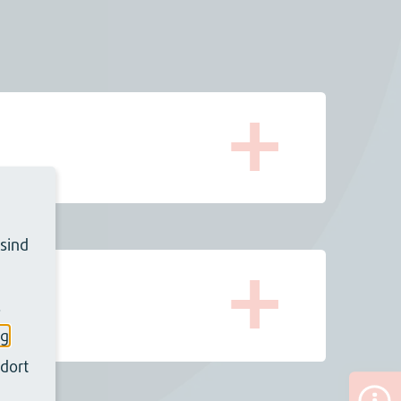
 sind
.
ng
dort