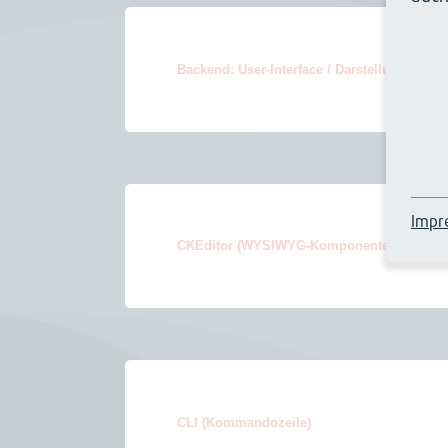
Backend: User-Interface / Darstellung (UI)
Impr
CKEditor (WYSIWYG-Komponente im Backe
CLI (Kommandozeile)