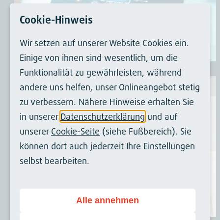
Cookie-Hinweis
Wir setzen auf unserer Website Cookies ein.
Einige von ihnen sind wesentlich, um die
Hände, die auf einem Laptop tippen, der ein digitales
Funktionalität zu gewährleisten, während
"KI"-Symbol mit technologie- und KI-bezogenen
andere uns helfen, unser Onlineangebot stetig
Symbolen um sich herum zeigt.
zu verbessern. Nähere Hinweise erhalten Sie
in unserer
Datenschutzerklärung
und auf
unserer
Cookie-Seite
(siehe Fußbereich). Sie
können dort auch jederzeit Ihre Einstellungen
selbst bearbeiten.
Alle annehmen