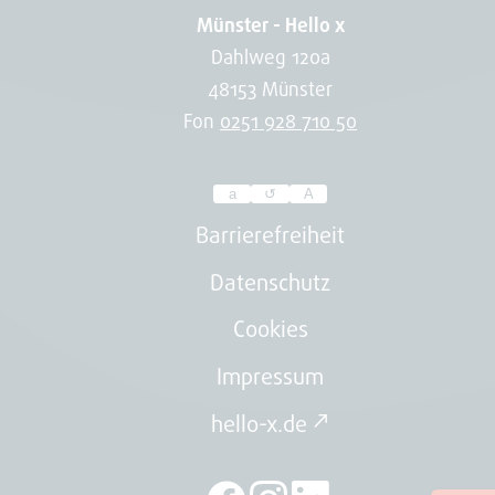
Münster - Hello x
Dahlweg 120a
48153 Münster
Fon
0251 928 710 50
a
↺
A
Passen
Sie
Barrierefreiheit
hier
Datenschutz
die
Cookies
Schriftgröße
der
Impressum
Webseite
hello-x.de ↗
an.
Ihre
Auswahl