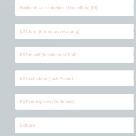
Backend: User-Interface / Darstellung (UI)
EXT:form (Formularverwaltung)
EXT:install (Installations-Tool)
EXT:scheduler (Task-Planer)
EXT:workspaces (Workflows)
Extbase