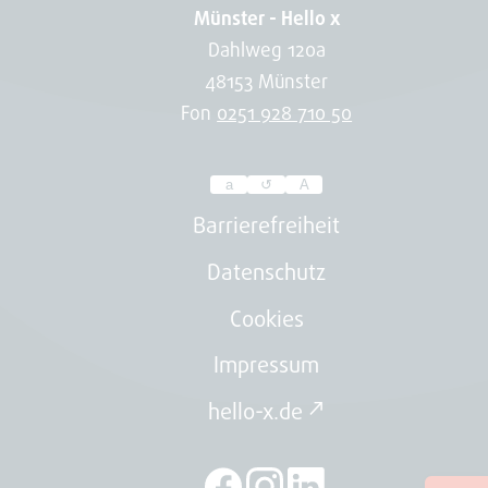
Münster - Hello x
Dahlweg 120a
48153 Münster
Fon
0251 928 710 50
a
↺
A
Passen
Sie
Barrierefreiheit
hier
Datenschutz
die
Cookies
Schriftgröße
der
Impressum
Webseite
hello-x.de ↗
an.
Ihre
Auswahl