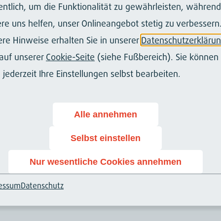
ntlich, um die Funktionalität zu gewährleisten, während
re uns helfen, unser Onlineangebot stetig zu verbessern
Bugfixes
re Hinweise erhalten Sie in unserer
Datenschutzerkläru
auf unserer
Cookie-Seite
(siehe Fußbereich). Sie können 
 jederzeit Ihre Einstellungen selbst bearbeiten.
ug im Security-Fix für den datei-basierten Spo
richten mit Attachments nicht zugestellt wer
Alle annehmen
Selbst einstellen
Nur wesentliche Cookies annehmen
arsing von Typolinks als Redirect-Ziele für s
essum
Datenschutz