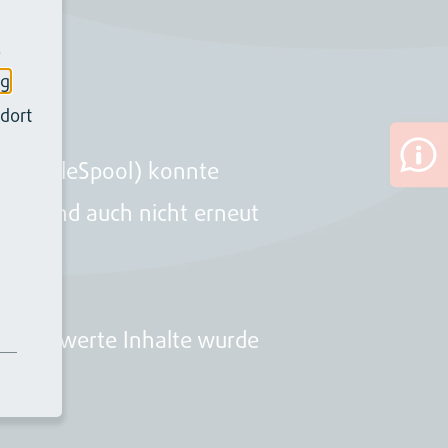
.
ng
dort
oler (FileSpool) konnte
den, und auch nicht erneut
chützenswerte Inhalte wurde