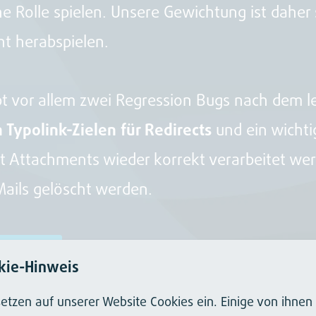
 Rolle spielen. Unsere Gewichtung ist daher s
ht herabspielen.
t vor allem zwei Regression Bugs nach dem le
 Typolink-Zielen für Redirects
und ein wichti
mit Attachments wieder korrekt verarbeitet w
Mails gelöscht werden.
ERUNGEN
.
kie-Hinweis
setzen auf unserer Website Cookies ein. Einige von ihnen