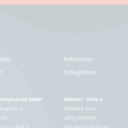
ngen
Referenzen
t
Schlaglichter
pietzpluswild GmbH
Münster - Hello x
ssaplatz 4
Dahlweg 120a
Köln
48153 Münster
1 277 2898 0
Fon
0251 928 710 50