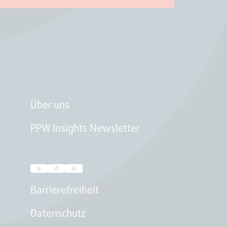
Über uns
PPW Insights Newsletter
a
↺
A
Passen
Sie
Barrierefreiheit
hier
Datenschutz
die