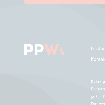
Leistu
Kontak
Köln - 
Barbaro
50674 
Fon
022