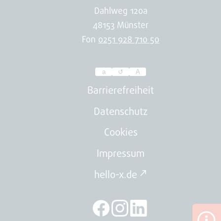
Dahlweg 120a
48153 Münster
Fon
0251 928 710 50
a
↺
A
Passen
Sie
Barrierefreiheit
hier
Datenschutz
die
Cookies
Schriftgröße
der
Impressum
Webseite
hello-x.de ↗
an.
Ihre
Auswahl
wird