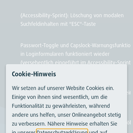
(Accessibility-Sprint): Löschung von modalen
Suchfeldinhalten mit "ESC"-Taste
Passwort-Toggle und Capslock-Warnungsfunktio
in Loginformularen funktioniert wieder
(versehentlich eingeführt im Accessibility-Sprint,
nicht Teil des vorherigen TYPO3-Releases)
Cookie-Hinweis
Wir setzen auf unserer Website Cookies ein.
Modals mit "Small" Größe nutzen nun immer ein
Einige von ihnen sind wesentlich, um die
Mindestgröße
Funktionalität zu gewährleisten, während
andere uns helfen, unser Onlineangebot stetig
Korrektur der "max-height" Berechnung der Hö
zu verbessern. Nähere Hinweise erhalten Sie
von Dropdownbuttons in der Buttonleiste in
in unserer
Datenschutzerklärung
und auf