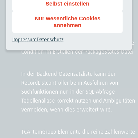
Methoden für Dependency Injection genutzt
Selbst einstellen
werden. Hierdurch kann man besser auf das
Nur wesentliche Cookies
`LoggerAwareInterface` Trait verzichten.
annehmen
Impressum
Datenschutz
Der PackageManager verhindert nun eine Race-
Condition im Erstellen der PackageStates-Datei
In der Backend-Datensatzliste kann der
RecordListcontroller beim Ausführen von
Suchfunktionen nun in der SQL-Abfrage
Tabellenaliase korrekt nutzen und Ambiguitäten
vermeiden, wenn dies erweitert wird.
TCA itemGroup Elemente die reine Zahlenwerte