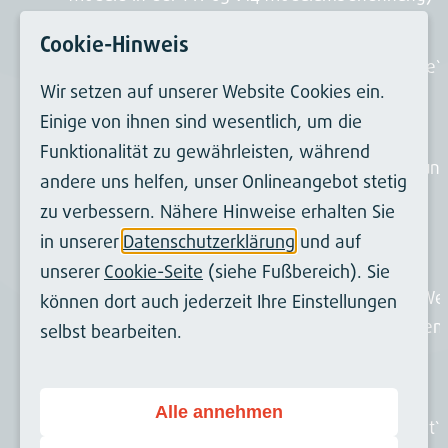
Cookie-Hinweis
Der Aufruf von `PreviewUriBuilder::withRootline`
Wir setzen auf unserer Website Cookies ein.
gibt nun das korrekte modifizierte Objekt aus
Einige von ihnen sind wesentlich, um die
Funktionalität zu gewährleisten, während
Der PageLayoutController wertet `returnUrl` nun
andere uns helfen, unser Onlineangebot stetig
mit XSS-Scrubbing korrekt aus
zu verbessern. Nähere Hinweise erhalten Sie
in unserer
Datenschutzerklärung
und auf
Das TypoScript-Attribut von Site Sets kann nun
unserer
Cookie-Seite
(siehe Fußbereich). Sie
auch mit einem technisch möglichen "NULL"-We
können dort auch jederzeit Ihre Einstellungen
umgehen und keine Fehrlemdlung mehr werfen
selbst bearbeiten.
(wie auch für Page TSConfig)
Alle annehmen
Das LoggerInterface kann nun auch über `inject`