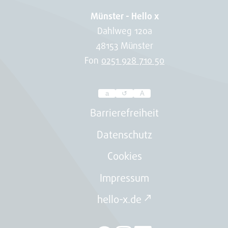
Münster - Hello x
Dahlweg 120a
48153 Münster
Fon
0251 928 710 50
a
↺
A
Passen
Sie
Barrierefreiheit
hier
Datenschutz
die
Cookies
Schriftgröße
der
Impressum
Webseite
hello-x.de ↗
an.
Ihre