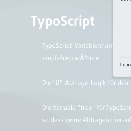
TypoScript
TypoScript-Variablennamen kön
empfehlen wÃ¼rde.
Impr
Die "if"-Abfrage-Logik für de
Die Variable "tree" für TypoScr
so dass keine Abfragen hierauf