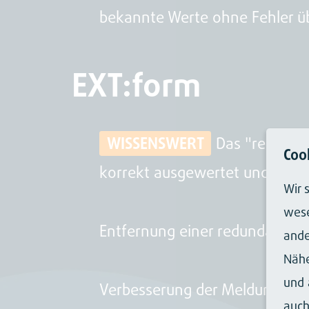
bekannte Werte ohne Fehler 
EXT:form
WISSENSWERT
Das "required
Coo
korrekt ausgewertet und persis
Wir 
wese
Entfernung einer redundanten D
ande
Nähe
und 
Verbesserung der Meldung be
auch