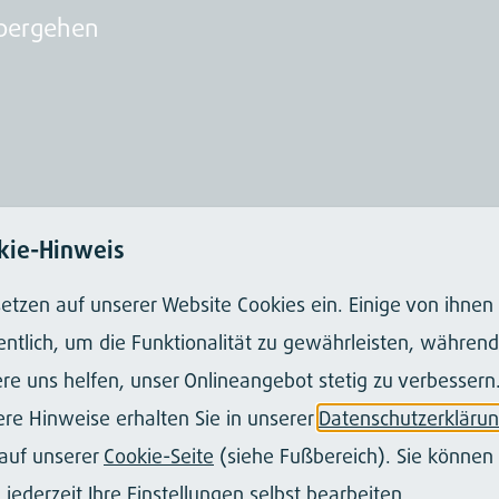
übergehen
"-Attribut von Formular-Elementen in der GU
kie-Hinweis
tiert
setzen auf unserer Website Cookies ein. Einige von ihnen
ntlich, um die Funktionalität zu gewährleisten, während
efinition für die RTE-Konfiguration des "br" 
re uns helfen, unser Onlineangebot stetig zu verbessern
re Hinweise erhalten Sie in unserer
Datenschutzerkläru
auf unserer
Cookie-Seite
(siehe Fußbereich). Sie können 
im Löschen von Formularen (GUI-Backend)
 jederzeit Ihre Einstellungen selbst bearbeiten.