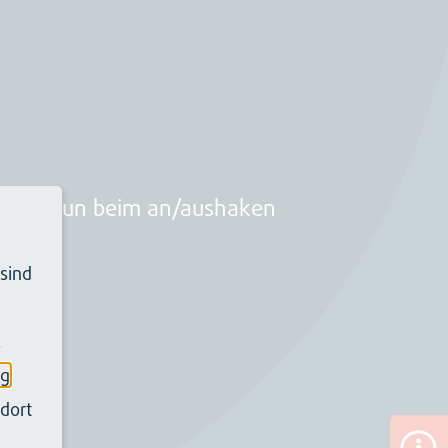
I wird nun beim an/aushaken
 sind
Tags
.
ng
dort