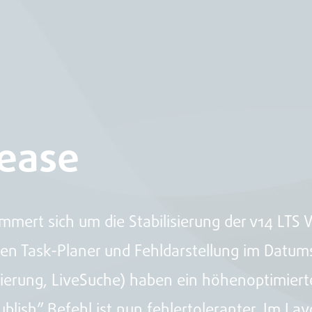
lease
rt sich um die Stabilisierung der v14 LTS Ve
en Task-Planer und Fehldarstellung im Datum
sierung, LiveSuche) haben ein höhenoptimiert
publish” Befehl ist nun fehlertoleranter. Im 