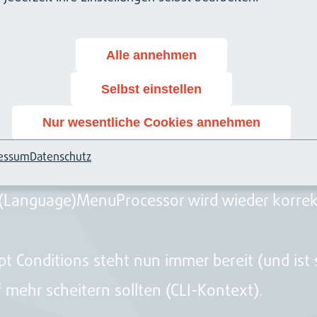
Alle annehmen
Selbst einstellen
nen jetzt auch mit UTF-8 Sonderzeichen gepa
Nur wesentliche Cookies annehmen
essum
Datenschutz
n (Language)MenuProcessor wird wieder korre
ipt Conditions steht nun immer bereit (und ist 
 mehr scheitern sollten (CLI-Kontext).