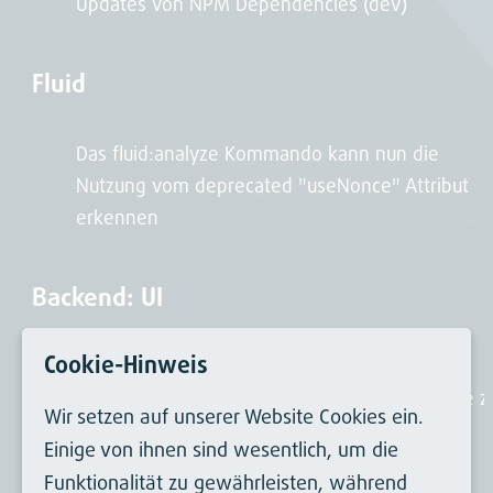
Updates von NPM Dependencies (dev)
Fluid
Das fluid:analyze Kommando kann nun die
Nutzung vom deprecated "useNonce" Attribut
erkennen
Backend: UI
Cookie-Hinweis
Die LiveSuche zeigt nun Sprachflaggen-Icons
neben Suchergebnissen an, um deren Sprache z
Wir setzen auf unserer Website Cookies ein.
identifizieren
Einige von ihnen sind wesentlich, um die
Funktionalität zu gewährleisten, während