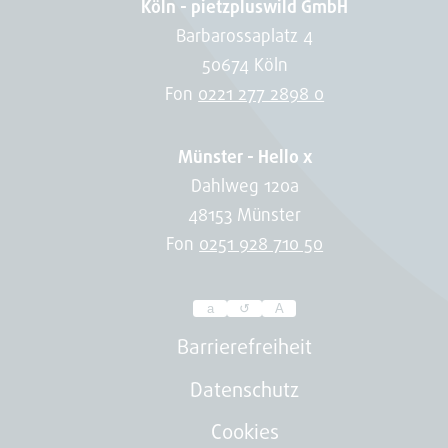
Köln - pietzpluswild GmbH
Barbarossaplatz 4
50674 Köln
Fon
0221 277 2898 0
Münster - Hello x
Dahlweg 120a
48153 Münster
Fon
0251 928 710 50
a
↺
A
Passen
Sie
Barrierefreiheit
hier
Datenschutz
die
Cookies
Schriftgröße