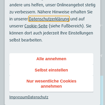
Backend: API
andere uns helfen, unser Onlineangebot stetig
zu verbessern. Nähere Hinweise erhalten Sie
Die Infomails bei einem fehlgeschlagenen
in unserer
Datenschutzerklärung
und auf
Backend-Login enthalten nun keine MD5-Hash-
unserer
Cookie-Seite
(siehe Fußbereich). Sie
Teile des Passworts mehr
können dort auch jederzeit Ihre Einstellungen
selbst bearbeiten.
Der Site-Kontext wird nun als eigener Cache-
Identifier genutzt, so dass z.B. alle Caches einer
Alle annehmen
zugehörigen Site geflusht werden können
Selbst einstellen
Nur wesentliche Cookies
annehmen
Impressum
Datenschutz