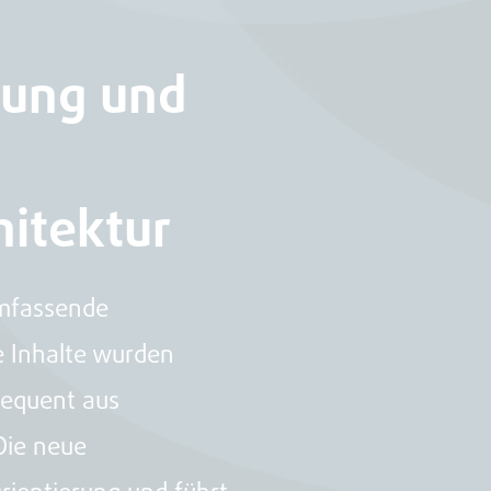
rung und
hitektur
umfassende
e Inhalte wurden
nsequent aus
Die neue