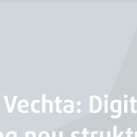
 Vechta: Digi
g neu strukt