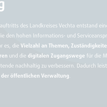
g
uftritts des Landkreises Vechta entstand ei
die den hohen Informations- und Serviceansp
r es, die
Vielzahl an Themen, Zuständigkeit
eren
und die
digitalen Zugangswege
für die 
ende nachhaltig zu verbessern. Dadurch leis
g der öffentlichen Verwaltung
.