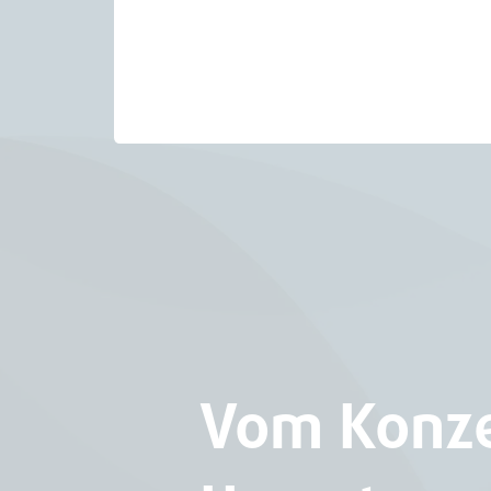
Logo mit abstrakten roten und
orangefarbenen Formen und Text:
Landkreis Vechta auf weißem
Hintergrund.
Vom Konzep