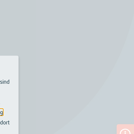
 sind
.
ng
dort