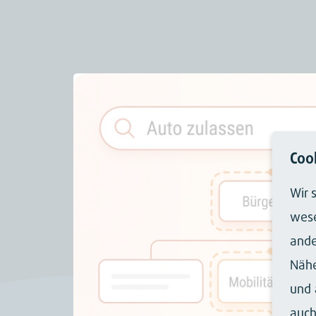
Coo
Wir 
wese
ande
Nähe
und 
auch