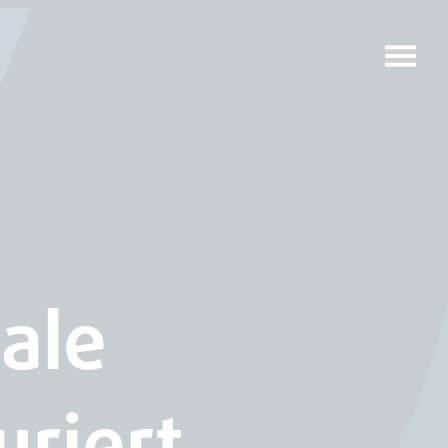
tale
uriert